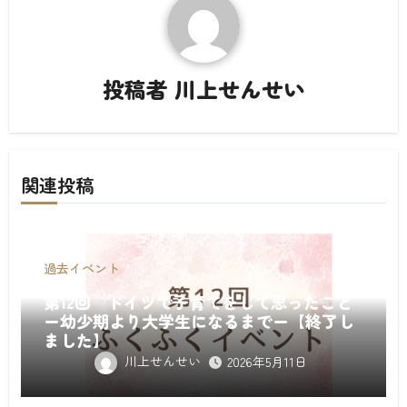
ン
投稿者
川上せんせい
関連投稿
過去イベント
第12回 ドイツで子育てをして思ったこと
ー幼少期より大学生になるまでー【終了し
ました】
川上せんせい
2026年5月11日