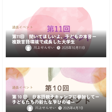
過去イベント
第11回 聞いてほしいよ、子どもの本音ー
複数言語環境で成長した大学生
川上せんせい
2025年10月11日
過去イベント
第 10 回 日本語親子キャンプに参加してー
子どもたちの新たな学びの場ー
川上せんせい
2025年4月7日