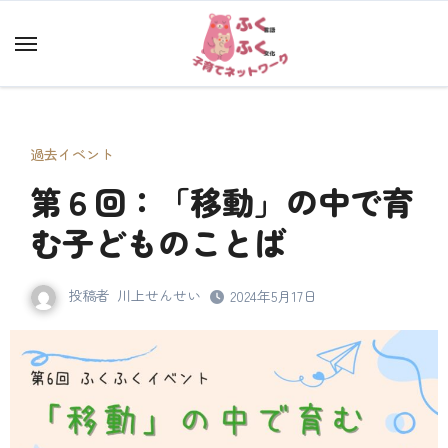
内
容
を
ス
キ
ッ
過去イベント
プ
第６回：「移動」の中で育
む子どものことば
投稿者
川上せんせい
2024年5月17日