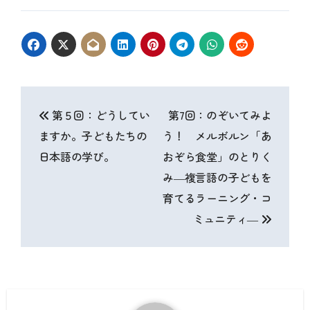
投
第５回：どうしてい
第7回：のぞいてみよ
稿
ますか。子どもたちの
う！ メルボルン「あ
ナ
日本語の学び。
おぞら食堂」のとりく
ビ
み―複言語の子どもを
育てるラーニング・コ
ゲ
ミュニティ―
ー
シ
ョ