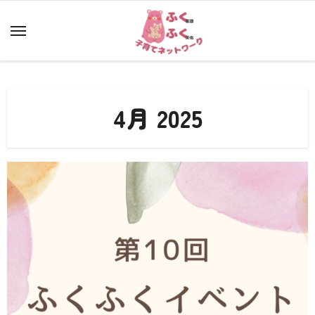
内
容
を
ス
キ
ッ
4月 2025
プ