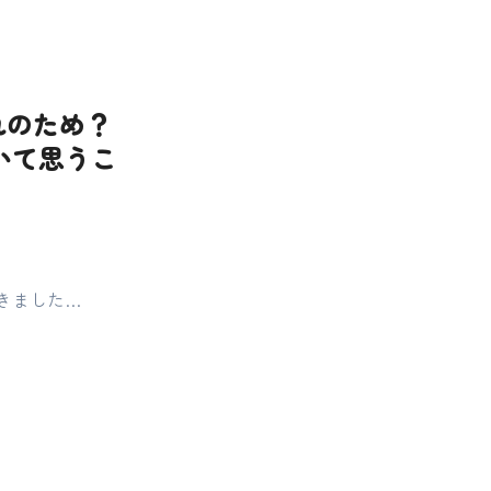
れのため？
いて思うこ
きました…