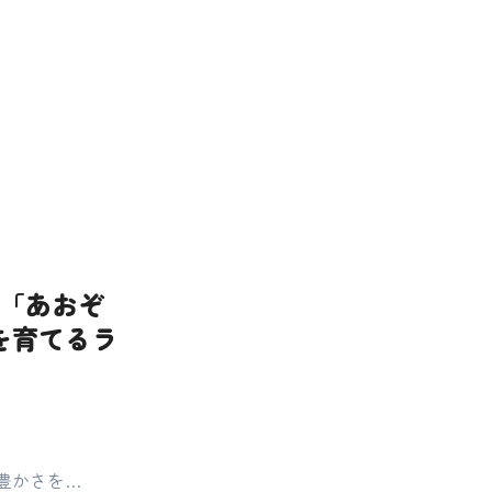
ン「あおぞ
を育てるラ
豊かさを…