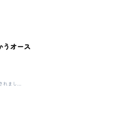
かうオース
されまし…