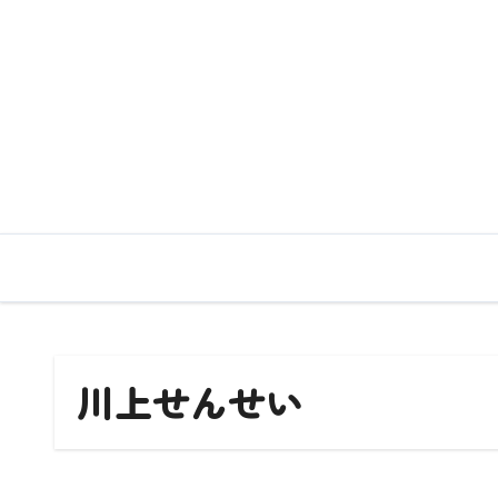
内
容
を
ス
キ
ッ
プ
川上せんせい