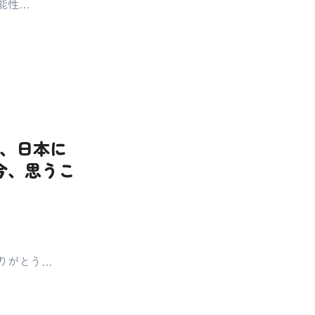
能性…
ち、日本に
今、思うこ
りがとう…